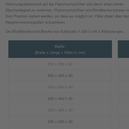
Strömungswiderstand auf die Flammschutzfilter und damit einen hohen
Abscheidegrad zu erreichen. Flammschutzfilter und Blindbleche können in
ihrer Position variiert werden, so dass es möglich ist, Filter direkt über de
Hauptemissionsquellen anzuordnen.
Die Blindbleche sind Bleche aus Edelstahl (1.4301) mit 2 Abkantungen.
Maße:
(Breite x Länge x Höhe in mm)
250 x 250 x 20
250 x 300 x 20
250 x 350 x 20
250 x 400 x 20
250 x 450 x 20
250 x 500 x 20