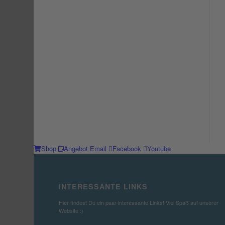
Shop
Angebot
Email
Facebook
Youtube
INTERESSANTE LINKS
Hier findest Du ein paar interessante Links! Viel Spaß auf unserer
Website :)