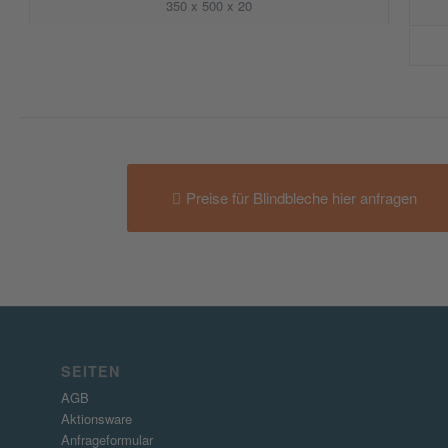
350 x 500 x 20
Preise für Blindbleche hier anfragen
SEITEN
AGB
Aktionsware
Anfrageformular