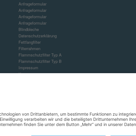
Anfrageformular
Anfrageformular
Anfrageformular
Anfrageformular
Blindbleche
Datenschutzerklärung
Fettfangfilter
Filterrahmen
Flammschutzfilter Typ A
Flammschutzfilter Typ B
Impressum
Kasse
Kombifilter
Kontakt
Kontakt
Mein Konto
Produkte
Shop
Startseite
Warenkorb